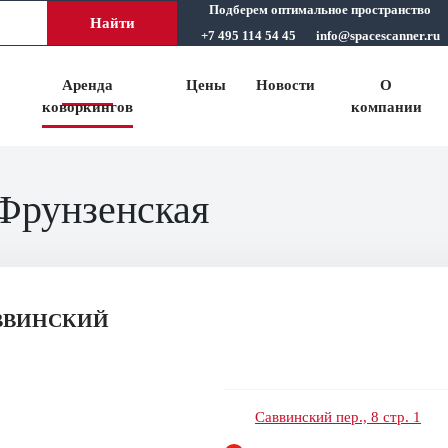
Подберем оптимальное пространство
Найти
+7 495 114 54 45
info@spacescanner.ru
Аренда
Цены
Новости
О
коворкингов
компании
 Фрунзенская
ВВИНСКИЙ
Саввинский пер., 8 стр. 1