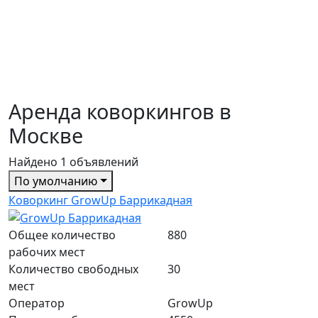
ЦАО
ЗАО
СВАО
ВАО
ЮАО
Город Столиц
Аренда коворкингов в
Москве
Найдено
1
объявлений
По умолчанию
Коворкинг GrowUp Баррикадная
Общее количество
880
рабочих мест
Количество свободных
30
мест
Оператор
GrowUp