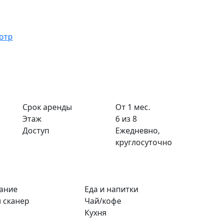
отр
Срок аренды
От 1 мес.
Этаж
6 из 8
Доступ
Ежедневно,
круглосуточно
ание
Еда и напитки
 сканер
Чай/кофе
Кухня