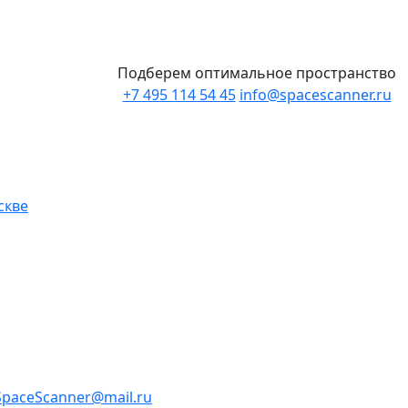
Подберем оптимальное пространство
+7 495 114 54 45
info@spacescanner.ru
скве
SpaceScanner@mail.ru