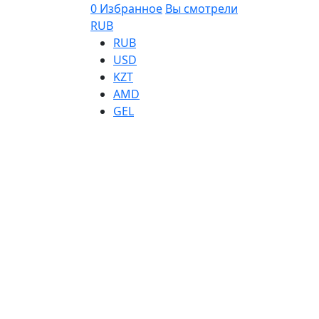
0
Избранное
Вы смотрели
RUB
RUB
USD
KZT
AMD
GEL