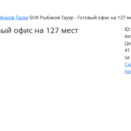
баков Тауэр
-
SOK Рыбаков Тауэр - Готовый офис на 127 м
вый офис на 127 мест
ID
Ак
Це
41
за
Ск
пр