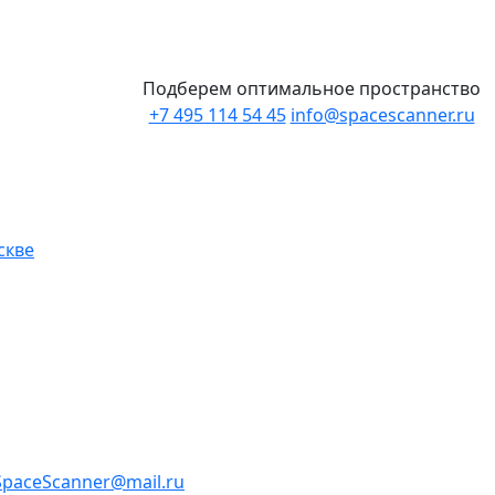
Подберем оптимальное пространство
+7 495 114 54 45
info@spacescanner.ru
скве
SpaceScanner@mail.ru