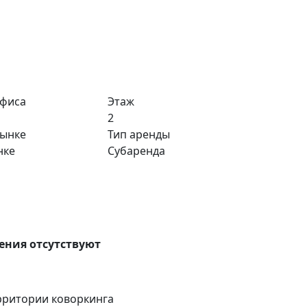
фиса
Этаж
2
рынке
Тип аренды
нке
Субаренда
ния отсутствуют
рритории коворкинга