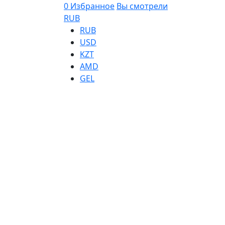
0
Избранное
Вы смотрели
RUB
RUB
USD
KZT
AMD
GEL