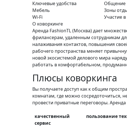
Ключевые удобства
Общение
Мебель
Зоны отд
Wi-Fi
Участие в
О коворкинге
Аренда FashionTL (Москва) дает множес
фрилансерам, удаленным сотрудникам дл
налаживания контактов, повышения свое
рабочего пространства меняет привычну
новой экосистемой делового мира наряд
работать в комфортабельном, продуманн
Плюсы коворкинга
Вы получаете доступ как к общим простр
комнатам, где можно сосредоточиться, н
провести приватные переговоры. Аренда 
качественный
пользование те
сервис