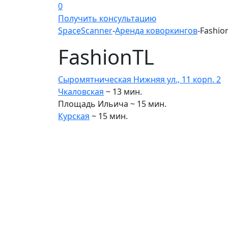
0
Получить консультацию
SpaceScanner
-
Аренда коворкингов
-
Fashio
FashionTL
Сыромятническая Нижняя ул., 11 корп. 2
Чкаловская
~ 13 мин.
Площадь Ильича ~ 15 мин.
Курская
~ 15 мин.